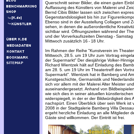
Querschnitt seiner Bilder, die einen guten Einbli
Auffassung des Künstlers von Malerei und Ze
Bernd Cibis Bilder lassen sich zwischen expres
Gegenstandslosigkeit bis hin zur Figurenkompo
Ebenso sind in der Ausstellung Collagen und 
sehen, in denen die außerordentliche Kreativit
sichtbar wird. Öffnungszeiten während der The
und der Vorverkaufszeiten Dienstag - Samstag 
Mittwoch zusätzlich 16 - 18 Uhr.
Im Rahmen der Reihe "Kunstverein im Theatert
Mittwoch, 28.5. um 19 Uhr zum Vortrag eingel
der Supermarkt" Der diesjährige Volker-Hinnige
Richard Wientzek hält auf Einladung des Bamb
am 28. 5. um 19 Uhr im Theatertreff den Vortr
Supermarkt". Wientzek hat in Bamberg und A
Kunstgeschichte, Germanistik und Niederlandist
sich vor allem mit der Malerei Alter Meister u
auseinandergesetzt. Anhand von Bildbeispielen
wie sich dies in seiner aktuellen künstlerischen
widerspiegelt, in der er der Bildwürdigkeit des A
nachspürt. Einen Überblick über sein Werk ist 
2008 in der Stadtgalerie Bamberg Villa Dessau
ergeht herzliche Einladung an alle Mitglieder d
Gäste sind willkommen. Der Eintritt ist frei.