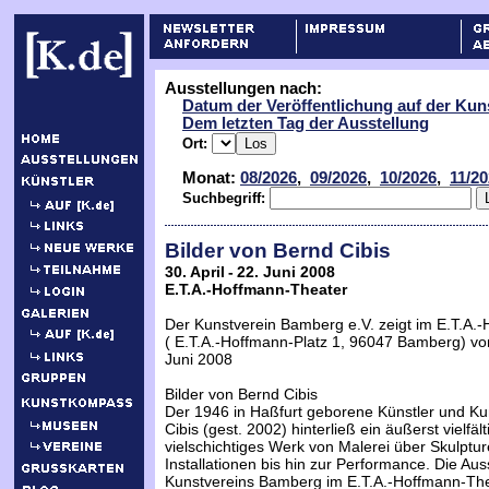
Ausstellungen nach:
Datum der Veröffentlichung auf der Kun
Dem letzten Tag der Ausstellung
Ort:
Monat:
08/2026
,
09/2026
,
10/2026
,
11/2
Suchbegriff:
Bilder von Bernd Cibis
30. April - 22. Juni 2008
E.T.A.-Hoffmann-Theater
Der Kunstverein Bamberg e.V. zeigt im E.T.A.
( E.T.A.-Hoffmann-Platz 1, 96047 Bamberg) vom 
Juni 2008
Bilder von Bernd Cibis
Der 1946 in Haßfurt geborene Künstler und Ku
Cibis (gest. 2002) hinterließ ein äußerst vielfäl
vielschichtiges Werk von Malerei über Skulptur
Installationen bis hin zur Performance. Die Aus
Kunstvereins Bamberg im E.T.A.-Hoffmann-The